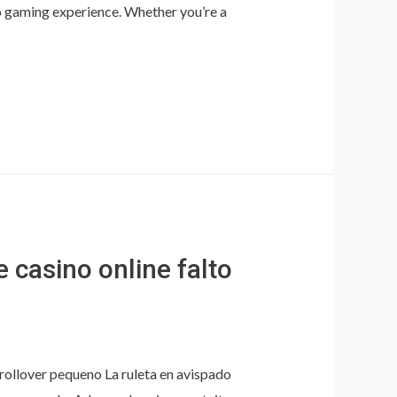
eo gaming experience. Whether you’re a
casino online falto
 rollover pequeno La ruleta en avispado