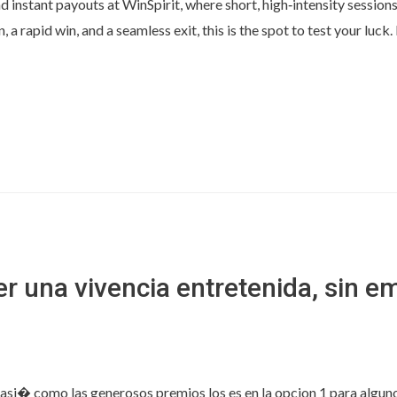
d instant payouts at WinSpirit, where short, high‑intensity session
 a rapid win, and a seamless exit, this is the spot to test your luck.
er una vivencia entretenida, sin 
 asi� como las generosos premios los es en la opcion 1 para alguno