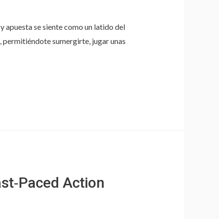
y apuesta se siente como un latido del
s, permitiéndote sumergirte, jugar unas
ast‑Paced Action