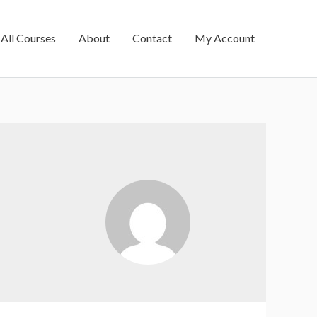
All Courses
About
Contact
My Account