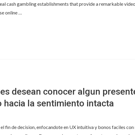
 real cash gambling establishments that provide a remarkable vid
se online …
es desean conocer algun presente 
 hacia la sentimiento intacta
el fin de decision, enfocandote en UX intuitiva y bonos faciles con